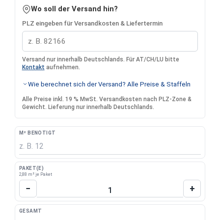
Wo soll der Versand hin?
PLZ eingeben für Versandkosten & Liefertermin
Versand nur innerhalb Deutschlands. Für AT/CH/LU bitte
Kontakt
aufnehmen.
Wie berechnet sich der Versand? Alle Preise & Staffeln
Alle Preise inkl. 19 % MwSt. Versandkosten nach PLZ-Zone &
Gewicht. Lieferung nur innerhalb Deutschlands.
M² BENÖTIGT
PAKET(E)
2,88 m² je Paket
Produkt Anzahl: Gib den gewünschten Wert 
−
+
GESAMT