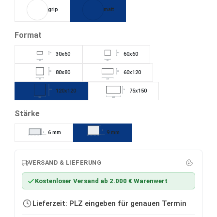
grip
matt
auswählen
Format
30x60
60x60
30
60
60
60
80x80
60x120
80
60
80
120
120x120
75x150
120
75
120
150
auswählen
Stärke
9
6 mm
9 mm
6
VERSAND & LIEFERUNG
Kostenloser Versand ab 2.000 € Warenwert
Lieferzeit: PLZ eingeben für genauen Termin