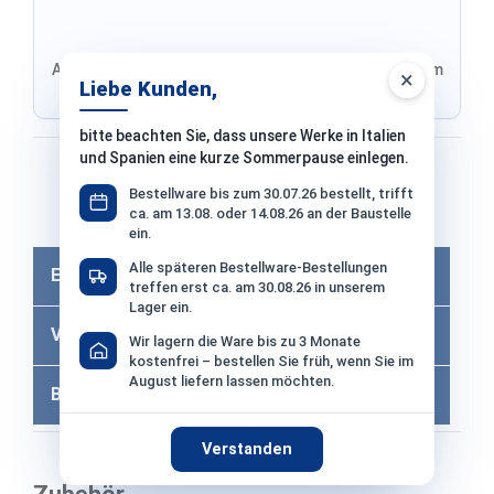
Adresse von Klarna, Versand wird im finalen Schritt im
×
Liebe Kunden,
Shop ausgewählt
bitte beachten Sie, dass unsere Werke in Italien
und Spanien eine kurze Sommerpause einlegen.
Bezahlen mit
Bestellware bis zum 30.07.26 bestellt, trifft
ca. am 13.08. oder 14.08.26 an der Baustelle
Bei Bezahlung per Vorkasse −2% Skonto
ein.
Alle späteren Bestellware-Bestellungen
Eigenschaften
treffen erst ca. am 30.08.26 in unserem
Lager ein.
Versandkosten
Wir lagern die Ware bis zu 3 Monate
kostenfrei – bestellen Sie früh, wenn Sie im
August liefern lassen möchten.
Bewertungen
Verstanden