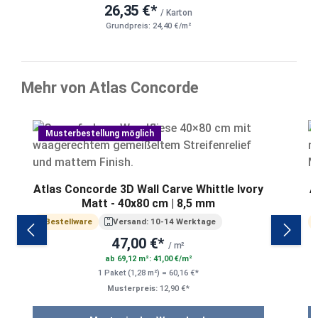
26,35 €*
/ Karton
Grundpreis: 24,40 €/m²
Mehr von Atlas Concorde
Produktgalerie überspringen
Musterbestellung möglich
Atlas Concorde 3D Wall Carve Whittle Ivory
A
Matt - 40x80 cm | 8,5 mm
Bestellware
Versand: 10-14 Werktage
47,00 €*
/ m²
ab 69,12 m²: 41,00 €/m²
1 Paket (1,28 m²) = 60,16 €*
Musterpreis:
12,90 €*