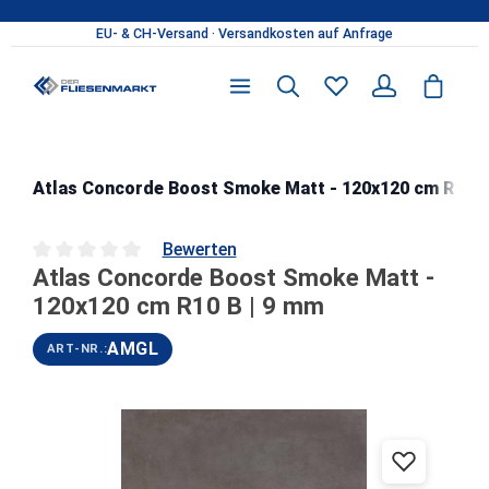
Zum Hauptinhalt springen
Atlas Concorde Boost Smoke Matt - 120x120 cm R10 B
Bewerten
Atlas Concorde Boost Smoke Matt -
Durchschnittliche Bewertung von 0 von 5 Sternen
120x120 cm R10 B | 9 mm
AMGL
ART-NR.:
Bildergalerie überspringen