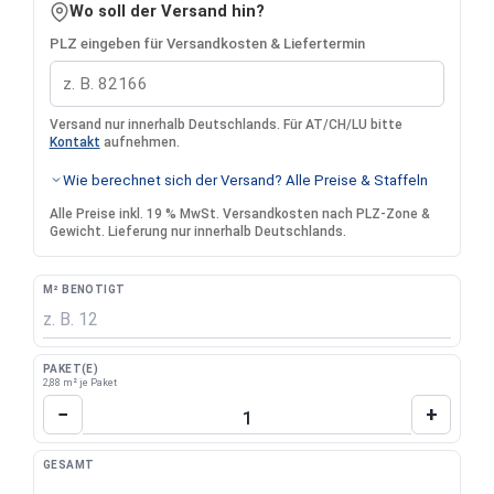
Wo soll der Versand hin?
PLZ eingeben für Versandkosten & Liefertermin
Versand nur innerhalb Deutschlands. Für AT/CH/LU bitte
Kontakt
aufnehmen.
Wie berechnet sich der Versand? Alle Preise & Staffeln
Alle Preise inkl. 19 % MwSt. Versandkosten nach PLZ-Zone &
Gewicht. Lieferung nur innerhalb Deutschlands.
M² BENÖTIGT
PAKET(E)
2,88 m² je Paket
Produkt Anzahl: Gib den gewünschten Wert 
−
+
GESAMT