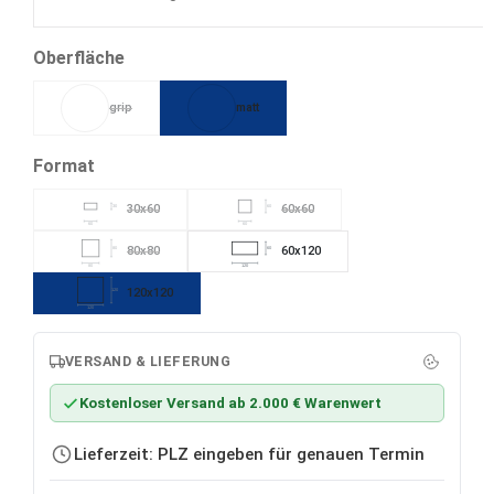
Cobalt
auswählen
Oberfläche
grip
matt
(Diese Option ist zurzeit nicht verfügbar.)
auswählen
Format
30x60
60x60
30
60
(Diese Option ist zurzeit nicht verfügbar.)
(Diese Option ist zurzeit nicht verfügba
60
60
80x80
60x120
80
60
(Diese Option ist zurzeit nicht verfügbar.)
80
120
120x120
120
120
VERSAND & LIEFERUNG
Kostenloser Versand ab 2.000 € Warenwert
Lieferzeit: PLZ eingeben für genauen Termin