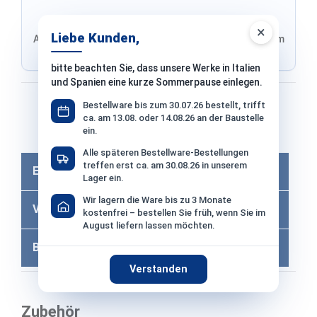
×
Liebe Kunden,
Adresse von Klarna, Versand wird im finalen Schritt im
Shop ausgewählt
bitte beachten Sie, dass unsere Werke in Italien
und Spanien eine kurze Sommerpause einlegen.
Bezahlen mit
Bestellware bis zum 30.07.26 bestellt, trifft
ca. am 13.08. oder 14.08.26 an der Baustelle
ein.
Bei Bezahlung per Vorkasse −2% Skonto
Alle späteren Bestellware-Bestellungen
treffen erst ca. am 30.08.26 in unserem
Eigenschaften
Lager ein.
Wir lagern die Ware bis zu 3 Monate
Versandkosten
kostenfrei – bestellen Sie früh, wenn Sie im
August liefern lassen möchten.
Bewertungen
Verstanden
Zubehör