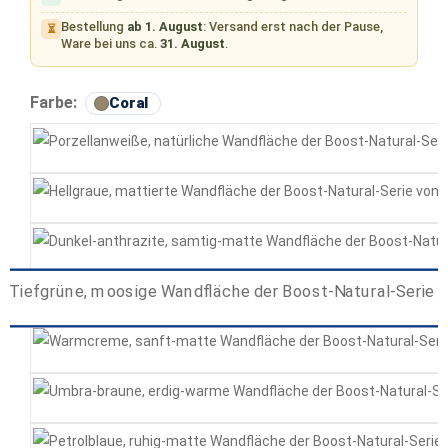
Bestellung
ab 1. August
: Versand erst nach der Pause,
⏳
Ware bei uns ca.
31. August
.
auswählen
Farbe:
Coral
Kaolin
Ash
Coal
Coral
Ecru
Umber