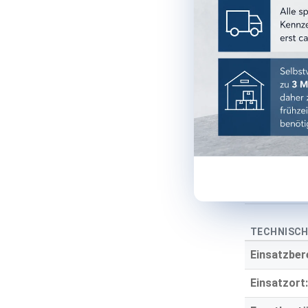
Format:
Farbe:
Farbgruppe
Oberfläche
Optik:
Material:
Stärke:
TECHNISCH
Einsatzber
Einsatzort: