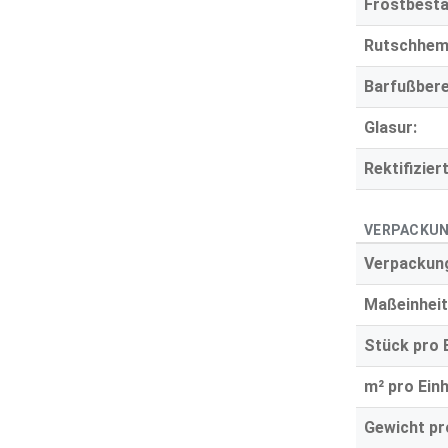
Frostbestä
Rutschhe
Barfußbere
Glasur:
Rektifiziert
VERPACKUN
Verpackung
Maßeinheit
Stück pro E
m² pro Einh
Gewicht pro