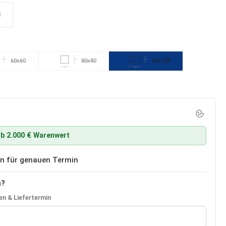
t
60x60
80x80
60x120
60
80
60
 nicht verfügbar.)
(Diese Option ist zurzeit nicht verfügbar.)
(Diese Option ist zurzeit nicht verfügbar.)
80
120
b 2.000 € Warenwert
ben für genauen Termin
n?
n & Liefertermin