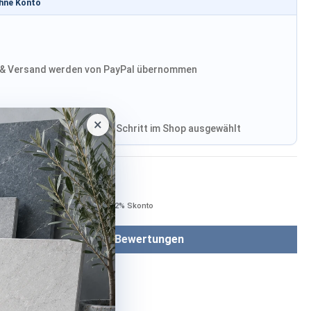
ohne Konto
& Versand werden von PayPal übernommen
×
, Versand wird im finalen Schritt im Shop ausgewählt
Bezahlen mit
Bei Bezahlung per Vorkasse −2% Skonto
Bewertungen