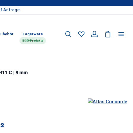
f Anfrage.
ubehör
Lagerware
399 Produkte
R11 C | 9 mm
²