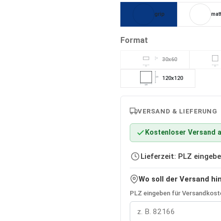
grip
mat
auswählen
Format
30x60
30
(Diese Option ist zurzeit
60
60
120x120
120
120
VERSAND & LIEFERUNG
Kostenloser Versand a
Lieferzeit: PLZ einge
Wo soll der Versand hi
PLZ eingeben für Versandkoste