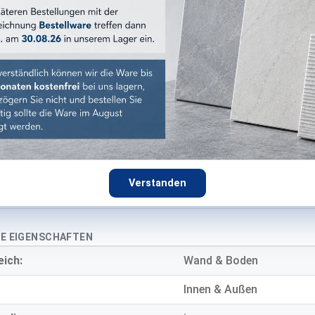
60x120 cm
Coal
:
grau
:
grip
Steinoptik
Feinsteinzeug
Verstanden
9 mm
E EIGENSCHAFTEN
eich:
Wand & Boden
Innen & Außen