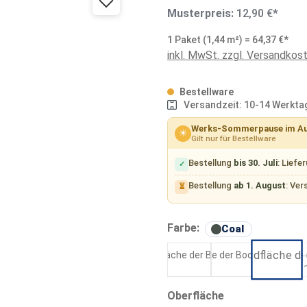
Musterpreis:
12,90 €*
1 Paket (1,44 m²) = 64,37 €*
inkl. MwSt. zzgl. Versandkos
Bestellware
Versandzeit: 10-14 Werkta
Werks-Sommerpause im A
☀
Gilt nur für Bestellware
Bestellung
bis 30. Juli
: Liefe
✓
Bestellung
ab 1. August
: Ver
⏳
auswählen
Farbe:
Coal
Kaolin
Ash
Coal
auswählen
Oberfläche