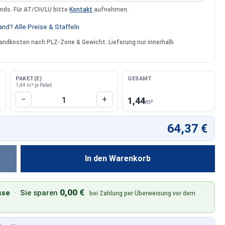
ands. Für AT/CH/LU bitte
Kontakt
aufnehmen.
nd? Alle Preise & Staffeln
rsandkosten nach PLZ-Zone & Gewicht. Lieferung nur innerhalb
PAKET(E)
GESAMT
1,44 m² je Paket
Produkt Anzahl: Gib den gewünschten W
−
+
1,44
m²
64,37 €
In den Warenkorb
0,00 €
sse
·
Sie sparen
bei Zahlung per Überweisung vor dem