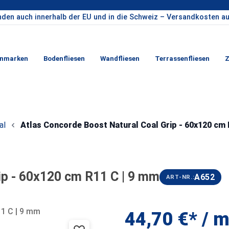
nden auch innerhalb der EU und in die Schweiz – Versandkosten au
enmarken
Bodenfliesen
Wandfliesen
Terrassenfliesen
Z
al
Atlas Concorde Boost Natural Coal Grip - 60x120 cm 
ip - 60x120 cm R11 C | 9 mm
A652
ART-NR.:
44,70 €* / m