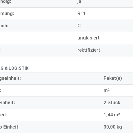
ndig:
ja
mmung:
R11
ich:
C
unglasiert
:
rektifiziert
G & LOGISTIK
seinheit:
Paket(e)
:
m²
inheit:
2 Stück
eit:
1,44 m²
 Einheit:
30,00 kg