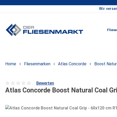
Wir verse
um Hauptinhalt springen
Zur Hauptnavigation springen
Flies
Home
Fliesenmarken
Atlas Concorde
Boost Natur
Bewerten
Atlas Concorde Boost Natural Coal Gr
Durchschnittliche Bewertung von 0 von 5 Sternen
Bildergalerie überspringen