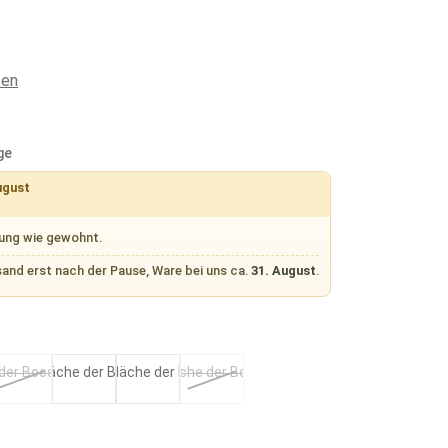
ten
ge
ugust
rung wie gewohnt.
sand erst nach der Pause, Ware bei uns ca.
31. August
.
Coral
Ecru
Umber
Cobalt
(Diese Option ist zurzeit nicht verfügbar.)
(Diese Option ist zurzeit nicht verfügbar.)