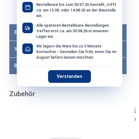
Bestellware bis zum 30.07.26 bestellt, trifft
ca. am 13.08. oder 14.08.26 an der Baustelle
Bei Bezahlung per Vorkasse −2% Skonto
ein.
Alle späteren Bestellware-Bestellungen
treffen erst ca. am 30.08.26 in unserem
Eigenschaften
Lager ein.
Wir lagern die Ware bis zu 3 Monate
Versandkosten
kostenfrei – bestellen Sie früh, wenn Sie im
August liefern lassen möchten.
Bewertungen
Verstanden
Zubehör
Produktgalerie überspringen