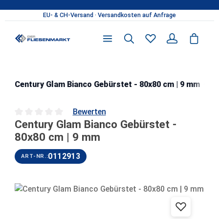
Zum Hauptinhalt springen
Gl
Century Glam Bianco Gebürstet - 80x80 cm | 9 mm
Bewerten
Century Glam Bianco Gebürstet -
Durchschnittliche Bewertung von 0 von 5 Sternen
80x80 cm | 9 mm
0112913
ART-NR.:
Bildergalerie überspringen