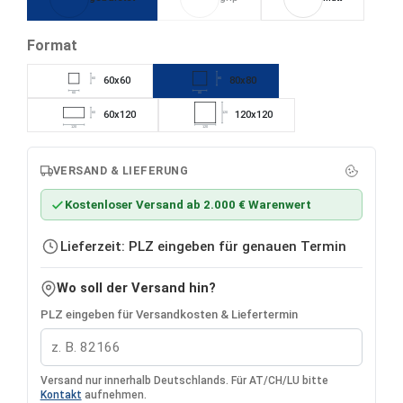
(Diese Option ist zurzeit nicht verfügbar
auswählen
Format
60x60
80x80
60
80
60
80
60x120
120x120
60
120
120
120
VERSAND & LIEFERUNG
Kostenloser Versand ab 2.000 € Warenwert
Lieferzeit: PLZ eingeben für genauen Termin
Wo soll der Versand hin?
PLZ eingeben für Versandkosten & Liefertermin
Versand nur innerhalb Deutschlands. Für AT/CH/LU bitte
Kontakt
aufnehmen.