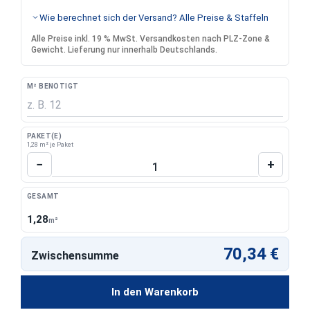
Wie berechnet sich der Versand? Alle Preise & Staffeln
Alle Preise inkl. 19 % MwSt. Versandkosten nach PLZ-Zone &
Gewicht. Lieferung nur innerhalb Deutschlands.
M² BENÖTIGT
PAKET(E)
1,28 m² je Paket
Produkt Anzahl: Gib den gewünschten Wert 
−
+
GESAMT
1,28
m²
70,34 €
Zwischensumme
In den Warenkorb