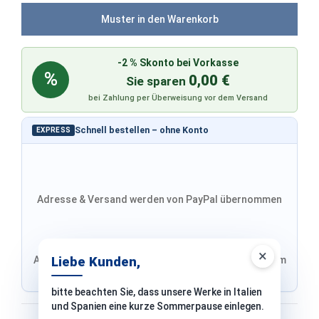
Muster in den Warenkorb
-2 % Skonto bei Vorkasse
%
0,00 €
Sie sparen
bei Zahlung per Überweisung vor dem Versand
Schnell bestellen – ohne Konto
EXPRESS
Adresse & Versand werden von PayPal übernommen
×
Adresse von Klarna, Versand wird im finalen Schritt im
Liebe Kunden,
Shop ausgewählt
bitte beachten Sie, dass unsere Werke in Italien
und Spanien eine kurze Sommerpause einlegen.
Bezahlen mit