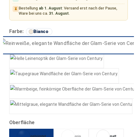
Bestellung
ab 1. August
: Versand erst nach der Pause,
⏳
Ware bei uns ca.
31. August
.
auswählen
Farbe:
Bianco
Bianco
Canvas
Tortora
Beige
Grigio
auswählen
Oberfläche
gebürstet
grip
matt