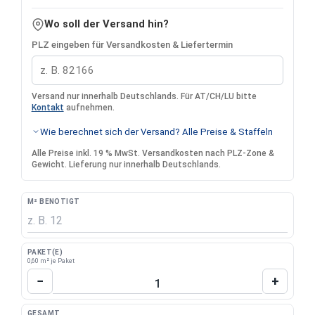
Wo soll der Versand hin?
PLZ eingeben für Versandkosten & Liefertermin
Versand nur innerhalb Deutschlands. Für AT/CH/LU bitte
Kontakt
aufnehmen.
Wie berechnet sich der Versand? Alle Preise & Staffeln
Alle Preise inkl. 19 % MwSt. Versandkosten nach PLZ-Zone &
Gewicht. Lieferung nur innerhalb Deutschlands.
M² BENÖTIGT
PAKET(E)
0,60 m² je Paket
Produkt Anzahl: Gib den gewünschten Wert 
−
+
GESAMT