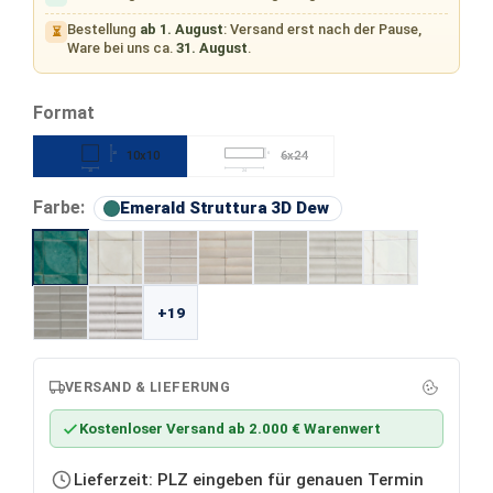
Bestellung
ab 1. August
: Versand erst nach der Pause,
⏳
Ware bei uns ca.
31. August
.
auswählen
Format
10x10
6x24
10
6
(Diese Option ist zurzeit nicht verfügba
10
24
auswählen
Farbe:
Emerald Struttura 3D Dew
+19
VERSAND & LIEFERUNG
Kostenloser Versand ab 2.000 € Warenwert
Lieferzeit: PLZ eingeben für genauen Termin