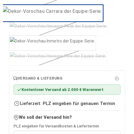
Hexagon Carrara
(Diese Option ist zurzeit nicht verfügbar.)
Carrara
Hexagon Peak
(Diese Option ist zurzeit nicht verfügbar.)
Inmetro
Hexagon Flow
(Diese Option ist zurzeit nicht verfügbar.)
VERSAND & LIEFERUNG
Kostenloser Versand ab 2.000 € Warenwert
Lieferzeit: PLZ eingeben für genauen Termin
Wo soll der Versand hin?
PLZ eingeben für Versandkosten & Liefertermin