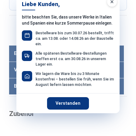
×
Shop ausgewählt
Liebe Kunden,
bitte beachten Sie, dass unsere Werke in Italien
Bezahlen mit
und Spanien eine kurze Sommerpause einlegen.
Bestellware bis zum 30.07.26 bestellt, trifft
Bei Bezahlung per Vorkasse −2% Skonto
ca. am 13.08. oder 14.08.26 an der Baustelle
ein.
Eigenschaften
Alle späteren Bestellware-Bestellungen
treffen erst ca. am 30.08.26 in unserem
Lager ein.
Versandkosten
Wir lagern die Ware bis zu 3 Monate
kostenfrei – bestellen Sie früh, wenn Sie im
August liefern lassen möchten.
Bewertungen
Verstanden
Zubehör
Produktgalerie überspringen