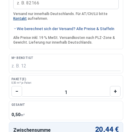
Versand nur innerhalb Deutschlands. Für AT/CH/LU bitte
Kontakt
aufnehmen.
Wie berechnet sich der Versand? Alle Preise & Staffeln
Alle Preise inkl. 19 % MwSt. Versandkosten nach PLZ-Zone &
Gewicht. Lieferung nur innerhalb Deutschlands.
M² BENÖTIGT
PAKET(E)
0,50 m² je Paket
Produkt Anzahl: Gib den gewünschten Wert 
−
+
GESAMT
0,50
m²
20,44 €
Zwischensumme