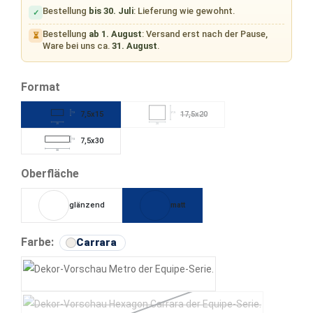
Bestellung
bis 30. Juli
: Lieferung wie gewohnt.
✓
Bestellung
ab 1. August
: Versand erst nach der Pause,
⏳
Ware bei uns ca.
31. August
.
auswählen
Format
7,5x15
17,5x20
7,5
17,5
(Diese Option ist zurzeit nicht verfüg
15
20
7,5x30
7,5
30
auswählen
Oberfläche
glänzend
matt
auswählen
Farbe:
Carrara
Metro