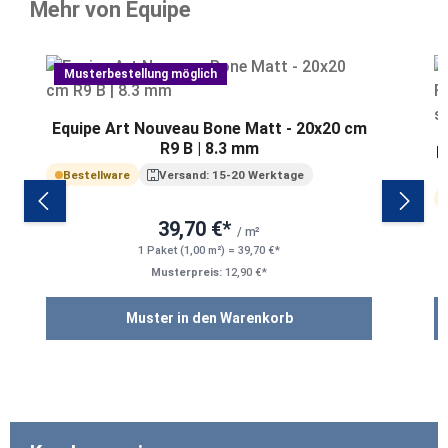
Mehr von Equipe
Produktgalerie überspringen
Musterbestellung möglich
Equipe Art Nouveau Bone Matt - 20x20 cm
R9 B | 8.3 mm
E
Bestellware
Versand: 15-20 Werktage
39,70 €*
/ m²
1 Paket (1,00 m²) = 39,70 €*
Musterpreis:
12,90 €*
Muster in den Warenkorb