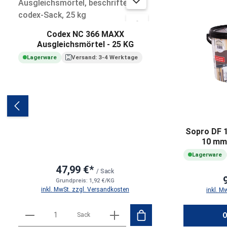
Codex NC 366 MAXX
Ausgleichsmörtel - 25 KG
Lagerware
Versand: 3-4 Werktage
Sopro DF 
10 mm 
Lagerware
47,99 €*
/ Sack
Grundpreis: 1,92 €/KG
inkl. MwSt. zzgl. Versandkosten
inkl. M
Produkt Anzahl: Gib den gewünschten W
O
Sack