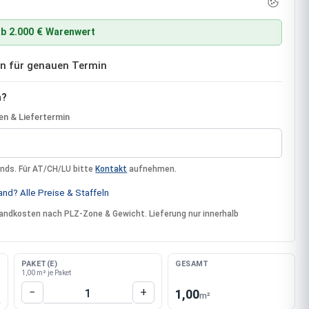
b 2.000 € Warenwert
ben für genauen Termin
n?
n & Liefertermin
ands. Für AT/CH/LU bitte
Kontakt
aufnehmen.
nd? Alle Preise & Staffeln
rsandkosten nach PLZ-Zone & Gewicht. Lieferung nur innerhalb
PAKET(E)
GESAMT
1,00 m² je Paket
Produkt Anzahl: Gib den gewünschten W
−
+
1,00
m²