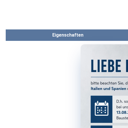
Eigenschaften
PRODUKTM
Serie:
Format:
Farbe:
Farbgruppe
Oberfläche
Optik: