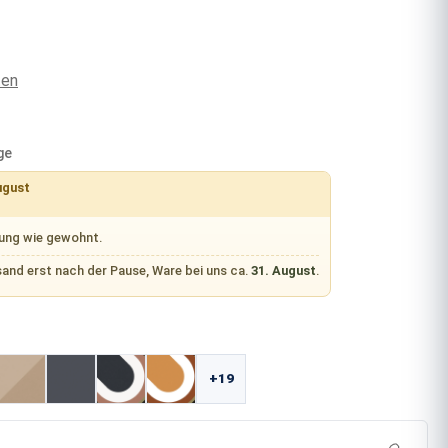
ten
ge
ugust
rung wie gewohnt.
sand erst nach der Pause, Ware bei uns ca.
31. August
.
swählen
+19