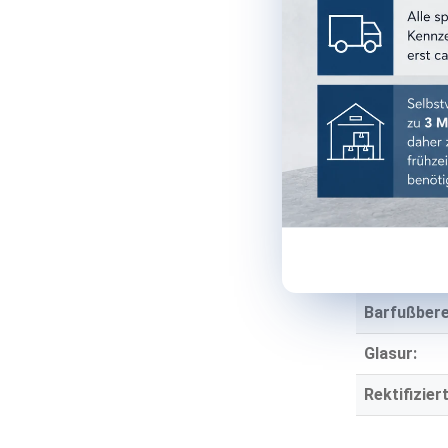
Material:
Stärke:
TECHNISCH
Einsatzber
Einsatzort:
Frostbestä
Rutschhe
Barfußbere
Glasur:
Rektifiziert