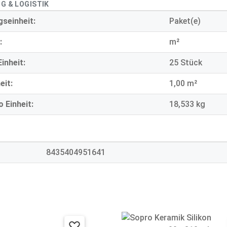
G & LOGISTIK
seinheit:
Paket(e)
:
m²
inheit:
25 Stück
eit:
1,00 m²
 Einheit:
18,533 kg
8435404951641