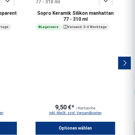
sparent
Sopro Keramik Silikon manhattan
77 - 310 ml
ktage
Lagerware
Versand: 3-4 Werktage
9,50 €*
/ Kartusche
en
inkl. MwSt. zzgl. Versandkosten
m die Anzahl zu erhöhen oder zu reduziere
Optionen wählen