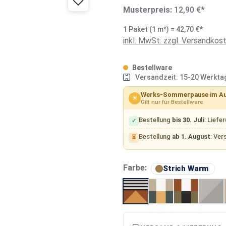
Musterpreis:
12,90 €*
1 Paket (1 m²) = 42,70 €*
inkl. MwSt. zzgl. Versandkos
Bestellware
Versandzeit: 15-20 Werkta
Werks-Sommerpause im A
☀
Gilt nur für Bestellware
Bestellung
bis 30. Juli
: Liefe
✓
Bestellung
ab 1. August
: Ver
⏳
au
Farbe:
Strich Warm