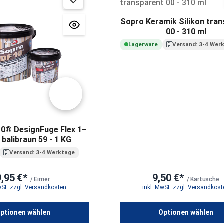
Sopro Keramik Silikon tran
00 - 310 ml
Lagerware
Versand: 3-4 Wer
10® DesignFuge Flex 1–
balibraun 59 - 1 KG
Versand: 3-4 Werktage
9,95 €*
9,50 €*
/ Eimer
/ Kartusche
wSt. zzgl. Versandkosten
inkl. MwSt. zzgl. Versandkost
ert ein oder benutze die Schaltflächen u
ptionen wählen
Optionen wählen