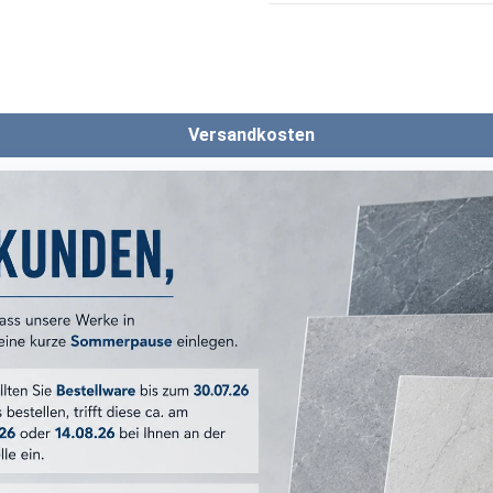
Versandkosten
ERKMALE
Bauhome
20x20 cm
Strich Warm
:
braun
:
matt
Dekor