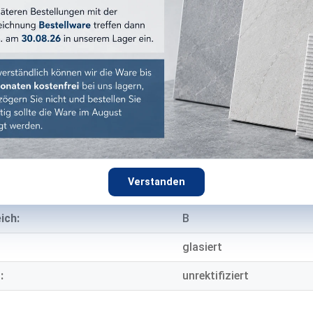
Feinsteinzeug
8,3 mm
E EIGENSCHAFTEN
eich:
Wand & Boden
Innen
ndig:
ja
Verstanden
mmung:
R10
ich:
B
glasiert
:
unrektifiziert