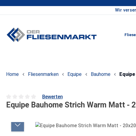
Wir verse
um Hauptinhalt springen
Zur Hauptnavigation springen
Flies
Home
Fliesenmarken
Equipe
Bauhome
Equipe
Bewerten
Equipe Bauhome Strich Warm Matt - 2
Durchschnittliche Bewertung von 0 von 5 Sternen
Bildergalerie überspringen