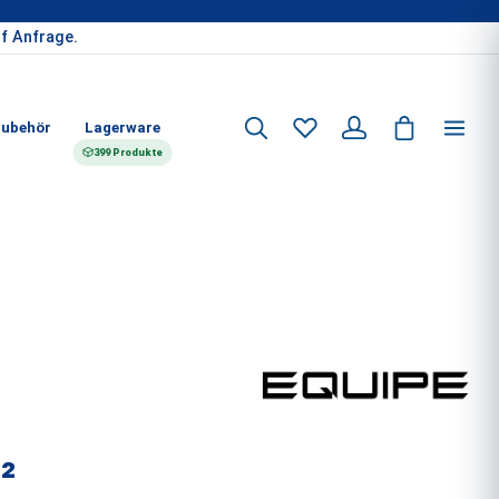
f Anfrage.
ubehör
Lagerware
399 Produkte
²