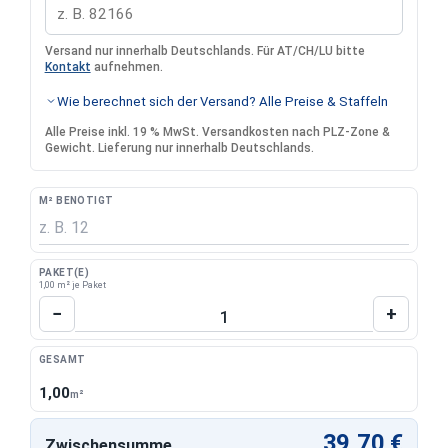
Versand nur innerhalb Deutschlands. Für AT/CH/LU bitte
Kontakt
aufnehmen.
Wie berechnet sich der Versand? Alle Preise & Staffeln
Alle Preise inkl. 19 % MwSt. Versandkosten nach PLZ-Zone &
Gewicht. Lieferung nur innerhalb Deutschlands.
M² BENÖTIGT
PAKET(E)
1,00 m² je Paket
Produkt Anzahl: Gib den gewünschten Wert 
−
+
GESAMT
1,00
m²
39,70 €
Zwischensumme