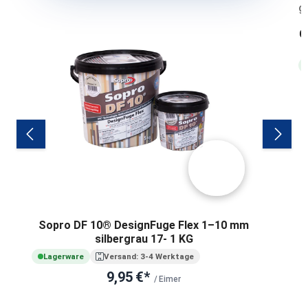
C
Sopro DF 10® DesignFuge Flex 1–10 mm
silbergrau 17- 1 KG
Lagerware
Versand: 3-4 Werktage
9,95 €*
/ Eimer