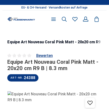
Zum Hauptinhalt springen
Equipe Art Nouveau Coral Pink Matt - 20x20 cm R9 B | 
Bewerten
Equipe Art Nouveau Coral Pink Matt -
Durchschnittliche Bewertung von 0 von 5 Sternen
20x20 cm R9 B | 8.3 mm
24388
ART-NR.:
Bildergalerie überspringen