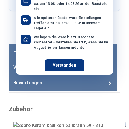
ca. am 13.08. oder 14.08.26 an der Baustelle
Shop ausgewählt
ein.
Alle späteren Bestellware-Bestellungen
Bezahlen mit
treffen erst ca. am 30.08.26 in unserem
Lager ein.
Bei Bezahlung per Vorkasse −2% Skonto
Wir lagern die Ware bis zu 3 Monate
kostenfrei – bestellen Sie früh, wenn Sie im
August liefern lassen möchten.
Eigenschaften
Verstanden
Versandkosten
Bewertungen
Zubehör
Produktgalerie überspringen