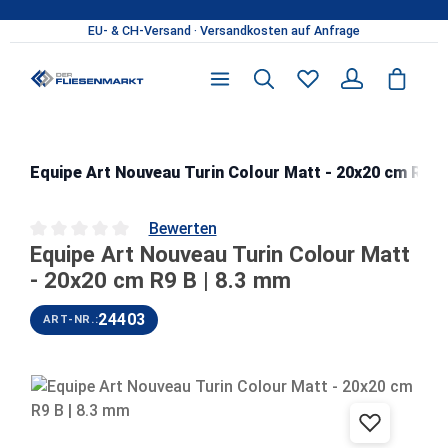
Zum Hauptinhalt springen
Equipe Art Nouveau Turin Colour Matt - 20x20 cm R9 B 
Bewerten
Equipe Art Nouveau Turin Colour Matt
Durchschnittliche Bewertung von 0 von 5 Sternen
- 20x20 cm R9 B | 8.3 mm
24403
ART-NR.:
Bildergalerie überspringen