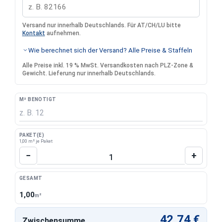
Versand nur innerhalb Deutschlands. Für AT/CH/LU bitte
Kontakt
aufnehmen.
Wie berechnet sich der Versand? Alle Preise & Staffeln
Alle Preise inkl. 19 % MwSt. Versandkosten nach PLZ-Zone &
Gewicht. Lieferung nur innerhalb Deutschlands.
M² BENÖTIGT
PAKET(E)
1,00 m² je Paket
Produkt Anzahl: Gib den gewünschten Wert 
−
+
GESAMT
1,00
m²
42,74 €
Zwischensumme