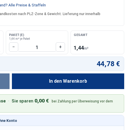
nd? Alle Preise & Staffeln
rsandkosten nach PLZ-Zone & Gewicht. Lieferung nur innerhalb
PAKET(E)
GESAMT
1,44 m² je Paket
Produkt Anzahl: Gib den gewünschten W
−
+
1,44
m²
44,78 €
In den Warenkorb
0,00 €
sse
·
Sie sparen
bei Zahlung per Überweisung vor dem
ohne Konto