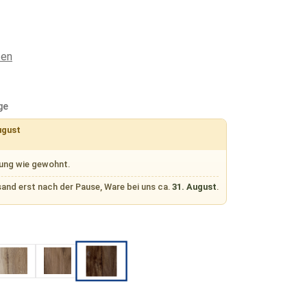
ten
ge
ugust
rung wie gewohnt.
sand erst nach der Pause, Ware bei uns ca.
31. August
.
len
Oak
Cherry
Walnuts