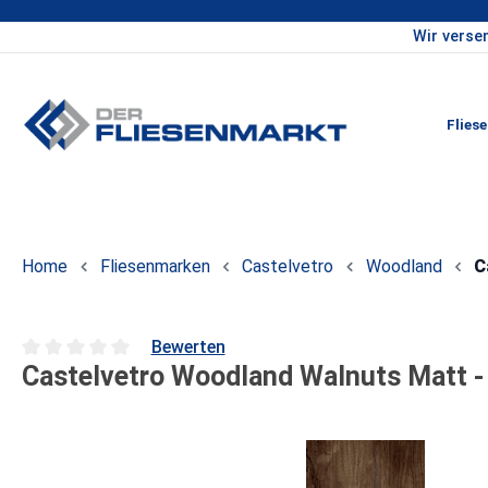
Wir verse
um Hauptinhalt springen
Zur Hauptnavigation springen
Flies
Home
Fliesenmarken
Castelvetro
Woodland
C
Bewerten
Castelvetro Woodland Walnuts Matt -
Durchschnittliche Bewertung von 0 von 5 Sternen
Bildergalerie überspringen