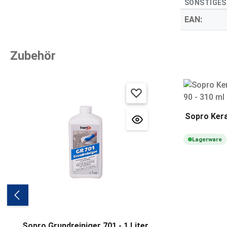
SONSTIGES
EAN:
Zubehör
Produktgalerie überspringen
Sopro Kera
Lagerware
Sopro Grundreiniger 701 - 1 Liter