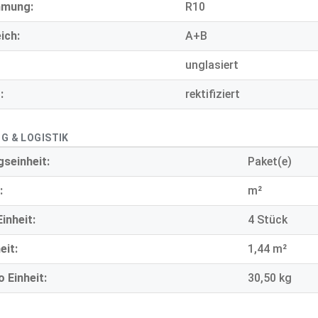
mmung:
R10
ich:
A+B
unglasiert
:
rektifiziert
G & LOGISTIK
seinheit:
Paket(e)
:
m²
inheit:
4 Stück
eit:
1,44 m²
 Einheit:
30,50 kg