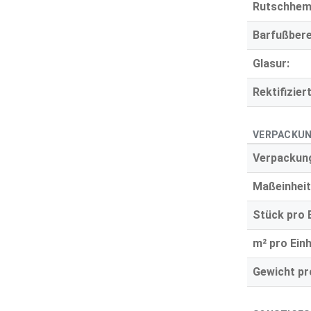
Rutschhe
Barfußbere
Glasur:
Rektifiziert
VERPACKUN
Verpackung
Maßeinheit
Stück pro E
m² pro Einh
Gewicht pro