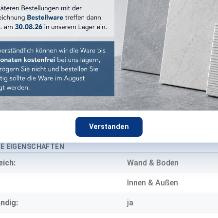
Walnuts
:
braun
:
matt
Holzoptik
Feinsteinzeug
9,5 mm
Verstanden
E EIGENSCHAFTEN
eich:
Wand & Boden
Innen & Außen
ndig:
ja