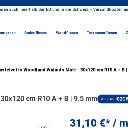
nden auch innerhalb der EU und in die Schweiz – Versandkosten au
enmarken
Bodenfliesen
Wandfliesen
Terrassenfliesen
Z
astelvetro Woodland Walnuts Matt - 30x120 cm R10 A + B |
 30x120 cm R10 A + B | 9.5 mm
02C
ART-NR.:
31,10 €* / m