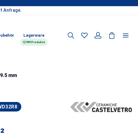
f Anfrage.
ubehör
Lagerware
399 Produkte
 9.5 mm
WD32R8
²