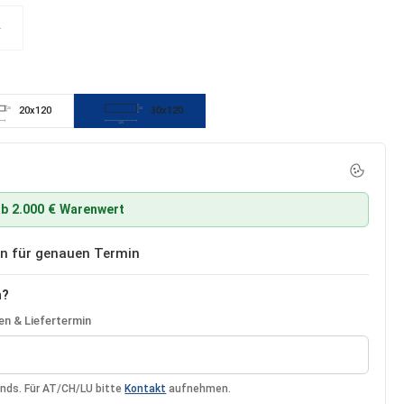
p
 Option ist zurzeit nicht verfügbar.)
20x120
30x120
20
30
120
b 2.000 € Warenwert
ben für genauen Termin
n?
n & Liefertermin
ands. Für AT/CH/LU bitte
Kontakt
aufnehmen.