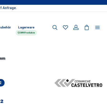
f Anfrage.
ubehör
Lagerware
399 Produkte
 mm
2
²