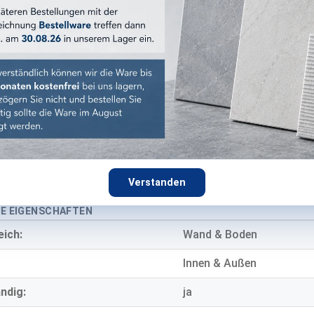
Elm
:
beige
:
matt
Holzoptik
Feinsteinzeug
9,5 mm
Verstanden
E EIGENSCHAFTEN
eich:
Wand & Boden
Innen & Außen
ndig:
ja