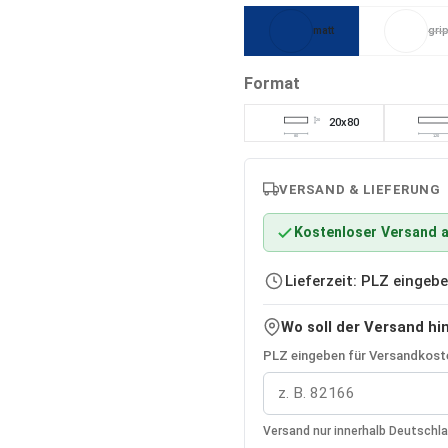
matt
gri
(Diese
auswählen
Format
20x80
20
80
120
VERSAND & LIEFERUNG
Kostenloser Versand a
Lieferzeit: PLZ einge
Wo soll der Versand hi
PLZ eingeben für Versandkoste
Versand nur innerhalb Deutschl