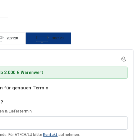
p
 Option ist zurzeit nicht verfügbar.)
20x120
30x120
20
30
120
b 2.000 € Warenwert
ben für genauen Termin
n?
n & Liefertermin
ands. Für AT/CH/LU bitte
Kontakt
aufnehmen.