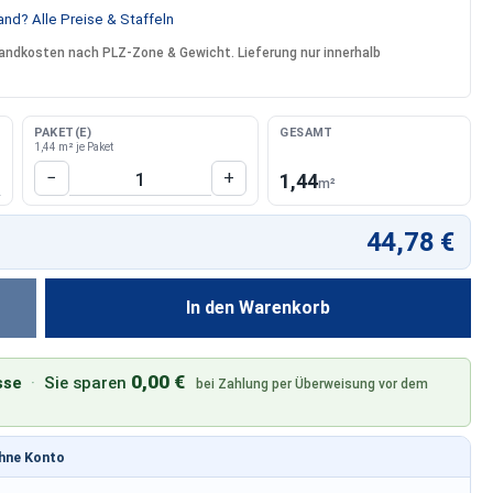
nd? Alle Preise & Staffeln
rsandkosten nach PLZ-Zone & Gewicht. Lieferung nur innerhalb
PAKET(E)
GESAMT
1,44 m² je Paket
Produkt Anzahl: Gib den gewünschten W
−
+
1,44
m²
44,78 €
In den Warenkorb
0,00 €
sse
·
Sie sparen
bei Zahlung per Überweisung vor dem
ohne Konto