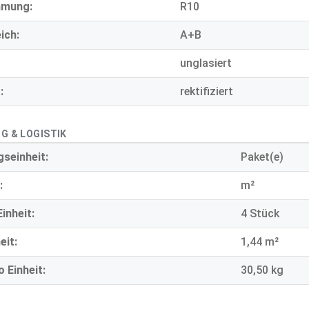
mmung:
R10
ich:
A+B
unglasiert
:
rektifiziert
G & LOGISTIK
seinheit:
Paket(e)
:
m²
inheit:
4 Stück
eit:
1,44 m²
 Einheit:
30,50 kg