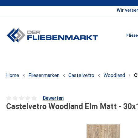
Wir verse
um Hauptinhalt springen
Zur Hauptnavigation springen
Flies
Home
Fliesenmarken
Castelvetro
Woodland
C
Bewerten
Castelvetro Woodland Elm Matt - 30x
Durchschnittliche Bewertung von 0 von 5 Sternen
Bildergalerie überspringen