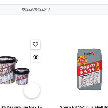
8022978422617
10® DesignFuge Flex 1–
Sopro FS 15® plus FließSp