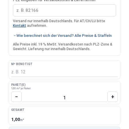
Versand nur innerhalb Deutschlands. Für AT/CH/LU bitte
Kontakt
aufnehmen.
Wie berechnet sich der Versand? Alle Preise & Staffeln
Alle Preise inkl. 19 % MwSt. Versandkosten nach PLZ-Zone &
Gewicht. Lieferung nur innerhalb Deutschlands.
M² BENÖTIGT
PAKET(E)
1,00 m² je Paket
Produkt Anzahl: Gib den gewünschten Wert 
−
+
GESAMT
1,00
m²