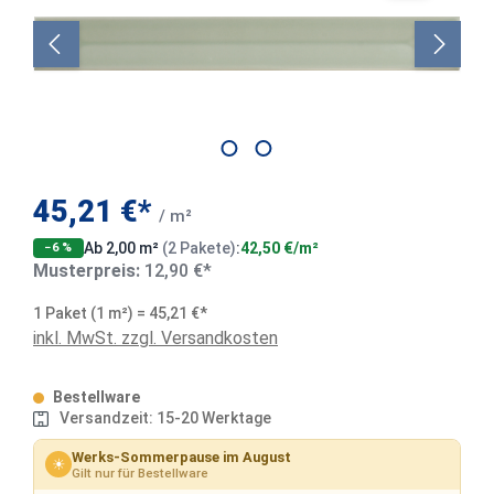
45,21 €*
/ m²
Ab 2,00 m²
(2 Pakete)
:
42,50 €/m²
−6 %
Musterpreis:
12,90 €*
1 Paket (1 m²) = 45,21 €*
inkl. MwSt. zzgl. Versandkosten
Bestellware
Versandzeit: 15-20 Werktage
Werks-Sommerpause im August
☀
Gilt nur für Bestellware