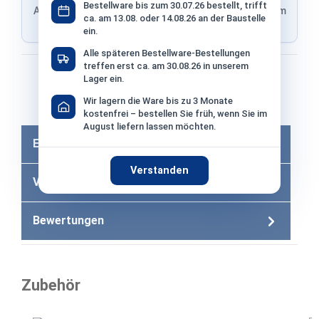
Bestellware bis zum 30.07.26 bestellt, trifft
Adresse von Klarna, Versand wird im finalen Schritt im
ca. am 13.08. oder 14.08.26 an der Baustelle
Shop ausgewählt
ein.
Alle späteren Bestellware-Bestellungen
treffen erst ca. am 30.08.26 in unserem
Bezahlen mit
Lager ein.
Wir lagern die Ware bis zu 3 Monate
Bei Bezahlung per Vorkasse −2% Skonto
kostenfrei – bestellen Sie früh, wenn Sie im
August liefern lassen möchten.
Eigenschaften
Verstanden
Versandkosten
Bewertungen
Zubehör
Produktgalerie überspringen