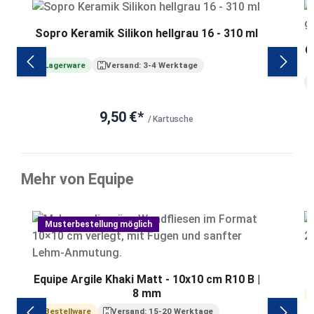
Sopro Keramik Silikon hellgrau 16 - 310 ml
C
Lagerware
Versand: 3-4 Werktage
9,50 €*
/ Kartusche
Mehr von Equipe
Produktgalerie überspringen
Musterbestellung möglich
Equipe Argile Khaki Matt - 10x10 cm R10 B |
8 mm
Bestellware
Versand: 15-20 Werktage