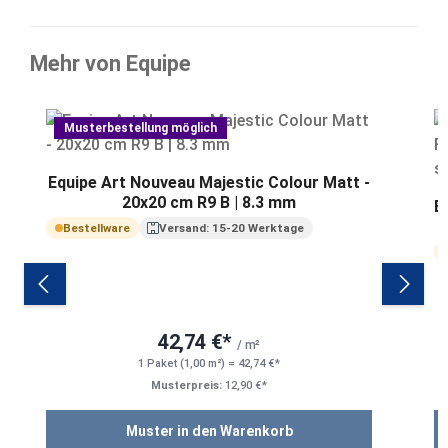
Mehr von Equipe
Produktgalerie überspringen
Musterbestellung möglich
Equipe Art Nouveau Majestic Colour Matt -
20x20 cm R9 B | 8.3 mm
E
Bestellware
Versand: 15-20 Werktage
42,74 €*
/ m²
1 Paket (1,00 m²) = 42,74 €*
Musterpreis:
12,90 €*
Muster in den Warenkorb