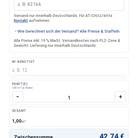
Versand nur innerhalb Deutschlands. Für AT/CH/LU bitte
Kontakt
aufnehmen.
Wie berechnet sich der Versand? Alle Preise & Staffeln
Alle Preise inkl. 19 % MwSt. Versandkosten nach PLZ-Zone &
Gewicht. Lieferung nur innerhalb Deutschlands.
M² BENÖTIGT
PAKET(E)
1,00 m² je Paket
Produkt Anzahl: Gib den gewünschten Wert 
−
+
GESAMT
1,00
m²
42,74 €
Zwischensumme