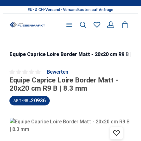
Zum Hauptinhalt springen
Equipe Caprice Loire Border Matt - 20x20 cm R9 B | 8.
Bewerten
Equipe Caprice Loire Border Matt -
Durchschnittliche Bewertung von 0 von 5 Sternen
20x20 cm R9 B | 8.3 mm
20936
ART-NR.:
Bildergalerie überspringen