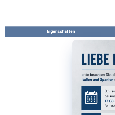
Eigenschaften
PRODUKTM
Serie:
Format:
Farbe:
Farbgruppe
Oberfläche
Optik: