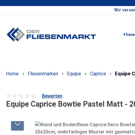
Wir verse
um Hauptinhalt springen
Zur Hauptnavigation springen
Flies
Home
Fliesenmarken
Equipe
Caprice
Equipe C
Bewerten
Equipe Caprice Bowtie Pastel Matt - 
Durchschnittliche Bewertung von 0 von 5 Sternen
Bildergalerie überspringen