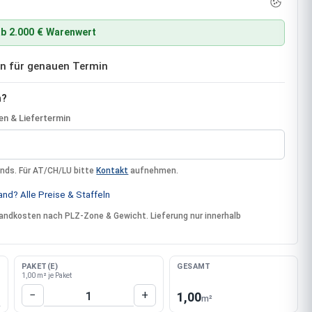
b 2.000 € Warenwert
ben für genauen Termin
n?
n & Liefertermin
ands. Für AT/CH/LU bitte
Kontakt
aufnehmen.
nd? Alle Preise & Staffeln
rsandkosten nach PLZ-Zone & Gewicht. Lieferung nur innerhalb
PAKET(E)
GESAMT
1,00 m² je Paket
Produkt Anzahl: Gib den gewünschten W
−
+
1,00
m²