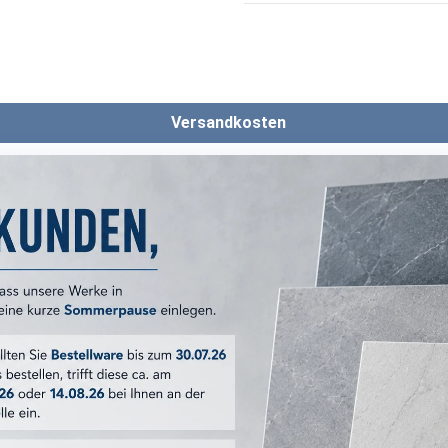
Versandkosten
ERKMALE
Caprice
20x20 cm
Bowtie Pastel
:
weiß
:
matt
Dekor