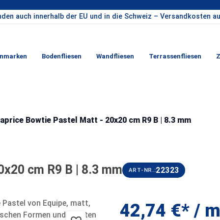
nden auch innerhalb der EU und in die Schweiz – Versandkosten au
enmarken
Bodenfliesen
Wandfliesen
Terrassenfliesen
Z
aprice Bowtie Pastel Matt - 20x20 cm R9 B | 8.3 mm
20x20 cm R9 B | 8.3 mm
22323
ART-NR.:
42,74 €*
/ m