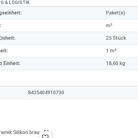
G & LOGISTIK
seinheit:
Paket(e)
:
m²
inheit:
25 Stück
eit:
1 m²
 Einheit:
18,60 kg
8435404910730