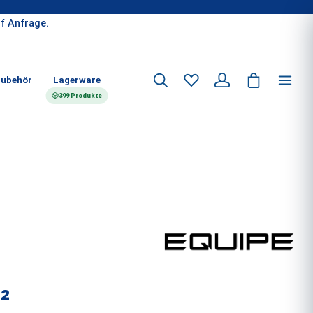
f Anfrage.
ubehör
Lagerware
399 Produkte
²