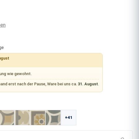
ten
ge
ugust
rung wie gewohnt.
sand erst nach der Pause, Ware bei uns ca.
31. August
.
uswählen
+41