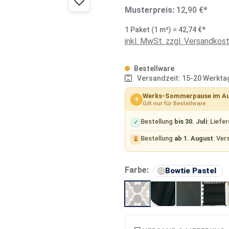
Musterpreis:
12,90 €*
1 Paket (1 m²) = 42,74 €*
inkl. MwSt. zzgl. Versandkos
Bestellware
Versandzeit: 15-20 Werkta
Werks-Sommerpause im A
☀
Gilt nur für Bestellware
Bestellung
bis 30. Juli
: Liefe
✓
Bestellung
ab 1. August
: Ver
⏳
a
Farbe:
Bowtie Pastel