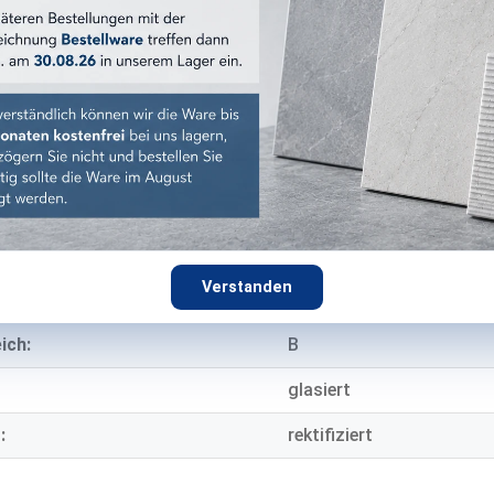
Feinsteinzeug
8,3 mm
E EIGENSCHAFTEN
eich:
Wand & Boden
Innen
ndig:
ja
Verstanden
mmung:
R9
ich:
B
glasiert
:
rektifiziert