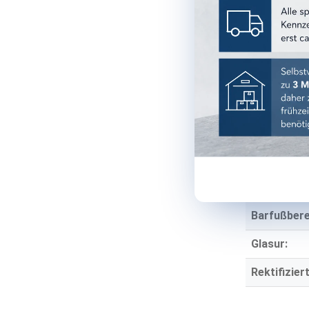
Material:
Stärke:
TECHNISCH
Einsatzber
Einsatzort:
Frostbestä
Rutschhe
Barfußbere
Glasur:
Rektifiziert