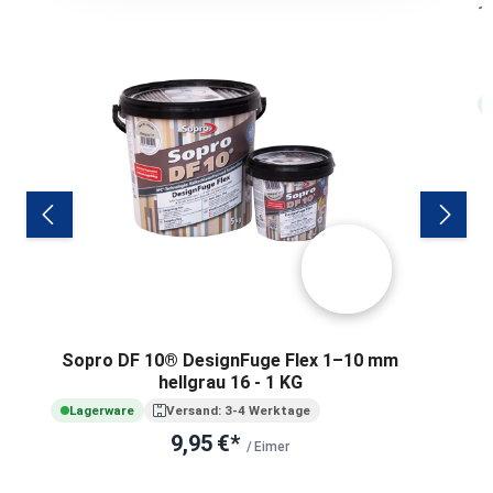
C
Sopro DF 10® DesignFuge Flex 1–10 mm
hellgrau 16 - 1 KG
Lagerware
Versand: 3-4 Werktage
9,95 €*
/ Eimer