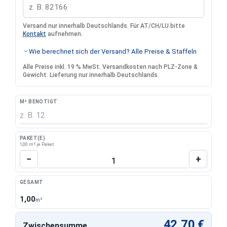
Versand nur innerhalb Deutschlands. Für AT/CH/LU bitte
Kontakt
aufnehmen.
Wie berechnet sich der Versand? Alle Preise & Staffeln
Alle Preise inkl. 19 % MwSt. Versandkosten nach PLZ-Zone &
Gewicht. Lieferung nur innerhalb Deutschlands.
M² BENÖTIGT
PAKET(E)
1,00 m² je Paket
Produkt Anzahl: Gib den gewünschten Wert 
−
+
GESAMT
1,00
m²
42,70 €
Zwischensumme