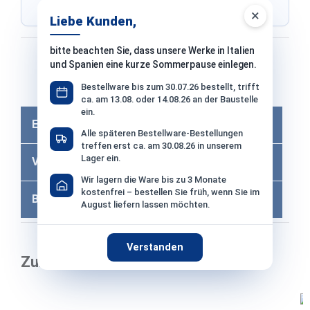
Shop ausgewählt
×
Liebe Kunden,
bitte beachten Sie, dass unsere Werke in Italien
Bezahlen mit
und Spanien eine kurze Sommerpause einlegen.
Bestellware bis zum 30.07.26 bestellt, trifft
Bei Bezahlung per Vorkasse −2% Skonto
ca. am 13.08. oder 14.08.26 an der Baustelle
ein.
Eigenschaften
Alle späteren Bestellware-Bestellungen
treffen erst ca. am 30.08.26 in unserem
Lager ein.
Versandkosten
Wir lagern die Ware bis zu 3 Monate
kostenfrei – bestellen Sie früh, wenn Sie im
Bewertungen
August liefern lassen möchten.
Verstanden
Zubehör
Produktgalerie überspringen