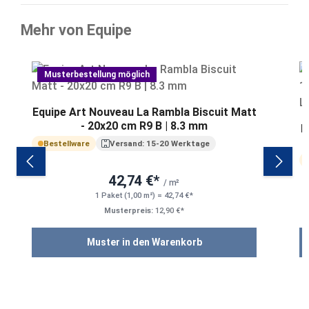
Mehr von Equipe
Produktgalerie überspringen
Musterbestellung möglich
Equipe Art Nouveau La Rambla Biscuit Matt
- 20x20 cm R9 B | 8.3 mm
E
Bestellware
Versand: 15-20 Werktage
42,74 €*
/ m²
1 Paket (1,00 m²) = 42,74 €*
Musterpreis:
12,90 €*
Muster in den Warenkorb