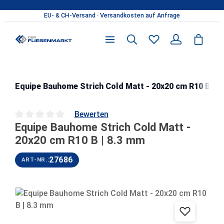
Zum Hauptinhalt springen
Equipe Bauhome Strich Cold Matt - 20x20 cm R10 B | 8
Bewerten
Equipe Bauhome Strich Cold Matt -
Durchschnittliche Bewertung von 0 von 5 Sternen
20x20 cm R10 B | 8.3 mm
27686
ART-NR.:
Bildergalerie überspringen