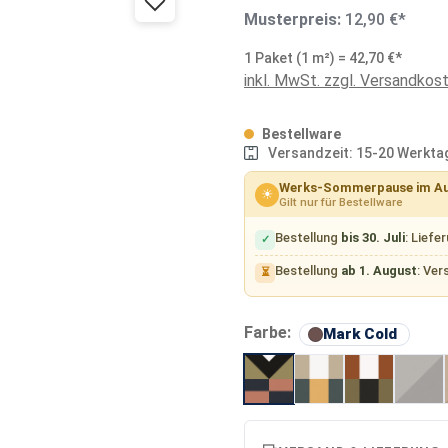
Musterpreis:
12,90 €*
1 Paket (1 m²) = 42,70 €*
inkl. MwSt. zzgl. Versandkos
Bestellware
Versandzeit: 15-20 Werkta
Werks-Sommerpause im A
☀
Gilt nur für Bestellware
Bestellung
bis 30. Juli
: Liefe
✓
Bestellung
ab 1. August
: Ver
⏳
ausw
Farbe:
Mark Cold