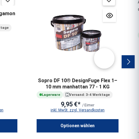
rgamon
ktage
Sopro DF 10® DesignFuge Flex 1–
10 mm manhattan 77 - 1 KG
Lagerware
Versand: 3-4 Werktage
9,95 €*
/ Eimer
en
inkl. MwSt. zzgl. Versandkosten
Optionen wählen