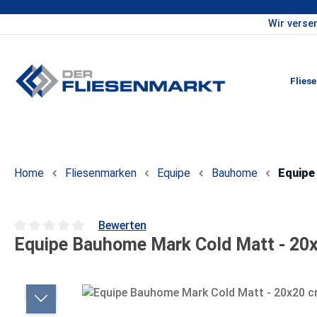
Wir verse
um Hauptinhalt springen
Zur Hauptnavigation springen
Flies
Home
Fliesenmarken
Equipe
Bauhome
Equipe
Bewerten
Equipe Bauhome Mark Cold Matt - 20x
Durchschnittliche Bewertung von 0 von 5 Sternen
Bildergalerie überspringen