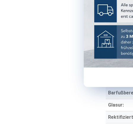
Material:
Stärke:
TECHNISCH
Einsatzber
Einsatzort:
Frostbestä
Rutschhe
Barfußbere
Glasur:
Rektifiziert