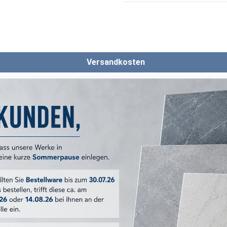
Versandkosten
ERKMALE
Bauhome
20x20 cm
Mark Cold
:
braun
:
matt
Dekor