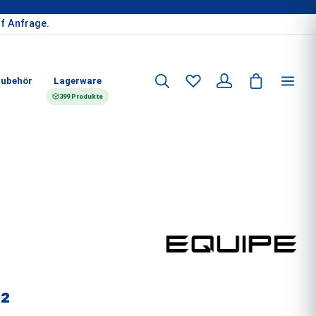
f Anfrage.
ubehör
Lagerware
399 Produkte
²