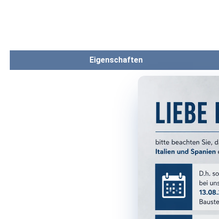
Eigenschaften
PRODUKTM
Serie:
Format:
Farbe:
Farbgruppe
Oberfläche
Optik: