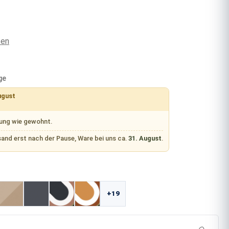
ten
ge
ugust
rung wie gewohnt.
sand erst nach der Pause, Ware bei uns ca.
31. August
.
ählen
+19