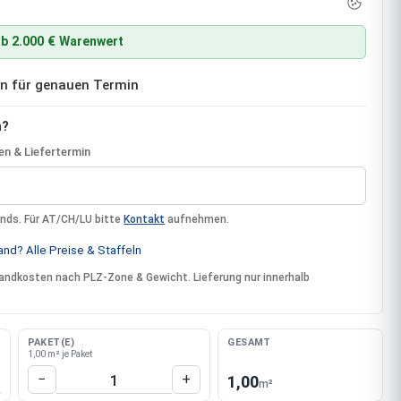
b 2.000 € Warenwert
ben für genauen Termin
n?
n & Liefertermin
ands. Für AT/CH/LU bitte
Kontakt
aufnehmen.
nd? Alle Preise & Staffeln
rsandkosten nach PLZ-Zone & Gewicht. Lieferung nur innerhalb
PAKET(E)
GESAMT
1,00 m² je Paket
Produkt Anzahl: Gib den gewünschten W
−
+
1,00
m²