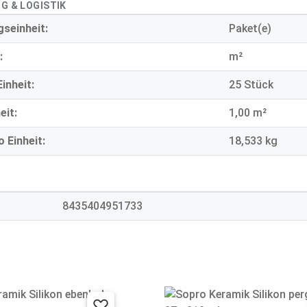
G & LOGISTIK
seinheit:
Paket(e)
:
m²
inheit:
25 Stück
eit:
1,00 m²
 Einheit:
18,533 kg
8435404951733