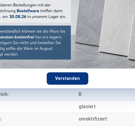
Feinsteinzeug
8,3 mm
E EIGENSCHAFTEN
eich:
Wand & Boden
Innen
ndig:
ja
Verstanden
mmung:
R10
ich:
B
glasiert
:
unrektifiziert